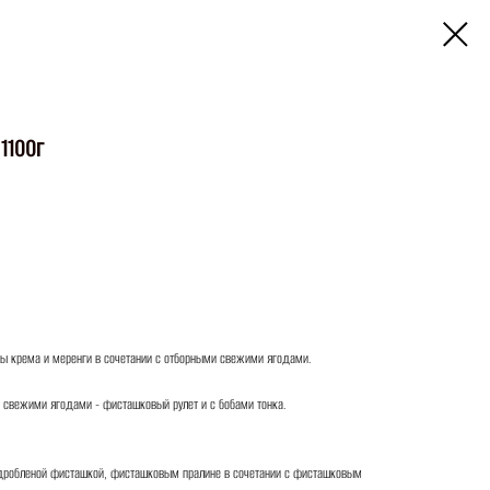
1100г
ры крема и меренги в сочетании с отборными свежими ягодами.
 свежими ягодами - фисташковый рулет и с бобами тонка.
 дробленой фисташкой, фисташковым пралине в сочетании с фисташковым