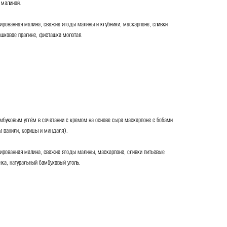
 малиной.
мированная малина, свежие ягоды малины и клубники, маскарпоне, сливки
ашковое пралине, фисташка молотая.
мбуковым углём в сочетании с кремом на основе сыра маскарпоне с бобами
 ванили, корицы и миндаля).
мированная малина, свежие ягоды малины, маскарпоне, сливки питьевые
нка, натуральный бамбуковый уголь.