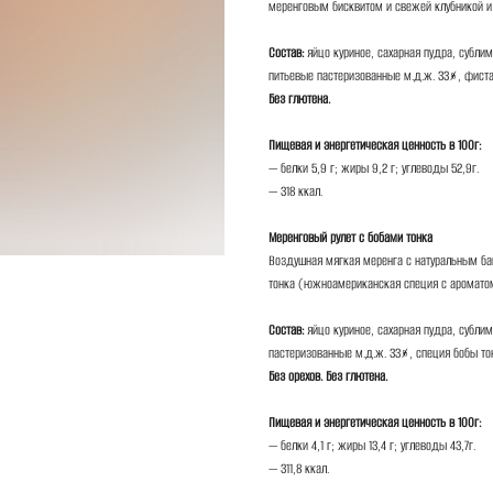
меренговым бисквитом и свежей клубникой и
Состав:
яйцо куриное, сахарная пудра, субли
питьевые пастеризованные м.д.ж. 33%, фист
Без глютена.
Пищевая и энергетическая ценность в 100г:
— белки 5,9 г; жиры 9,2 г; углеводы 52,9г.
— 318 ккал.
Меренговый рулет с бобами тонка
Воздушная мягкая меренга с натуральным ба
тонка (южноамериканская специя с ароматом
Состав:
яйцо куриное, сахарная пудра, субли
пастеризованные м.д.ж. 33%, специя бобы то
Без орехов. Без глютена.
Пищевая и энергетическая ценность в 100г:
— белки 4,1 г; жиры 13,4 г; углеводы 43,7г.
— 311,8 ккал.