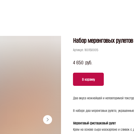
Набор меренговых рулетов 
Артикул:
160150005
4 650
руб.
В корзину
Два вкуса нежнейшей и неповторимой тексту
В наборе два меренговых рулета, украшенные
Меренговый фисташковый рулет
Крем на основе сыра маскарпоне и сливок с