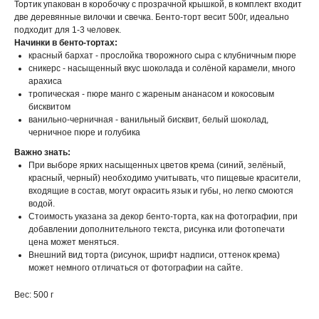
Тортик упакован в коробочку с прозрачной крышкой, в комплект входит
две деревянные вилочки и свечка. Бенто-торт весит 500г, идеально
подходит для 1-3 человек.
Начинки в бенто-тортах:
красный бархат - прослойка творожного сыра с клубничным пюре
сникерс - насыщенный вкус шоколада и солёной карамели, много
арахиса
тропическая - пюре манго с жареным ананасом и кокосовым
бисквитом
ванильно-черничная - ванильный бисквит, белый шоколад,
черничное пюре и голубика
Важно знать:
При выборе ярких насыщенных цветов крема (синий, зелёный,
красный, черный) необходимо учитывать, что пищевые красители,
входящие в состав, могут окрасить язык и губы, но легко смоются
водой.
Стоимость указана за декор бенто-торта, как на фотографии, при
добавлении дополнительного текста, рисунка или фотопечати
цена может меняться.
Внешний вид торта (рисунок, шрифт надписи, оттенок крема)
может немного отличаться от фотографии на сайте.
Вес: 500 г