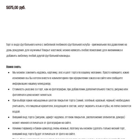
5075,00
руб.
ЗАКАЗАТЬ
Торт в виде футбольного мяча с эмблемой любимого футбольного клуба - оригинальное поздравление на
день рождения для мужчины! Покрыт мастикой, можно написать любое пожелание для именинника и
добавить эмблему любой другой футбольной команды.
Важно знать:
Мы можем заменить надпись, картинку, вес и цвет торта по вашему желанию. Просто напишите, какие
изменения вы бы хотели внести в комментариях при оформлении заказа на сайте или сообщите
информацию нашему менеджеру.
Стоимость указана за торт, как на фотографии, при добавлении дополнительного текста, рисунка или
фотопечати цена может меняться.
При выборе ярких насыщенных цветов покрытия торта (синий, зелёный, красный, черный) необходимо
учитывать, что пищевые красители, входящие в состав, могут окрасить язык и губы, но легко смоются
водой.
Внешний вид торта (рисунок, шрифт надписи, оттенок покрытия, расположение элементов декора)
может немного отличаться от фотографии на сайте.
Начинки тирамису и банан-шоколад очень нежные, поэтому мы можем сделать только низкий торт,
внешний вид торта будет отличаться от фото на сайте.