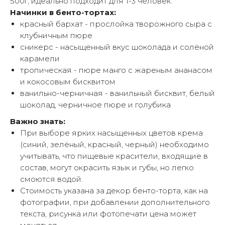
500г, идеально подходит для 1-3 человек.
Начинки в бенто-тортах:
красный бархат - прослойка творожного сыра с
клубничным пюре
сникерс - насыщенный вкус шоколада и солёной
карамели
тропическая - пюре манго с жареным ананасом
и кокосовым бисквитом
ванильно-черничная - ванильный бисквит, белый
шоколад, черничное пюре и голубика
Важно знать:
При выборе ярких насыщенных цветов крема
(синий, зелёный, красный, черный) необходимо
учитывать, что пищевые красители, входящие в
состав, могут окрасить язык и губы, но легко
смоются водой.
Стоимость указана за декор бенто-торта, как на
фотографии, при добавлении дополнительного
текста, рисунка или фотопечати цена может