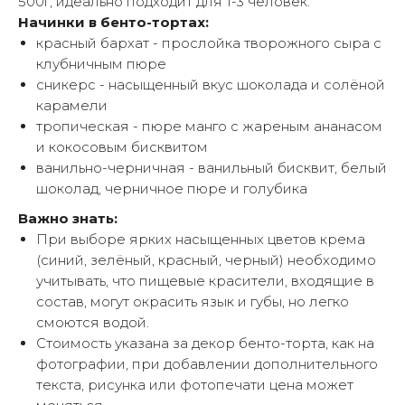
500г, идеально подходит для 1-3 человек.
Начинки в бенто-тортах:
красный бархат - прослойка творожного сыра с
клубничным пюре
сникерс - насыщенный вкус шоколада и солёной
карамели
тропическая - пюре манго с жареным ананасом
и кокосовым бисквитом
ванильно-черничная - ванильный бисквит, белый
шоколад, черничное пюре и голубика
Важно знать:
При выборе ярких насыщенных цветов крема
(синий, зелёный, красный, черный) необходимо
учитывать, что пищевые красители, входящие в
состав, могут окрасить язык и губы, но легко
смоются водой.
Стоимость указана за декор бенто-торта, как на
фотографии, при добавлении дополнительного
текста, рисунка или фотопечати цена может