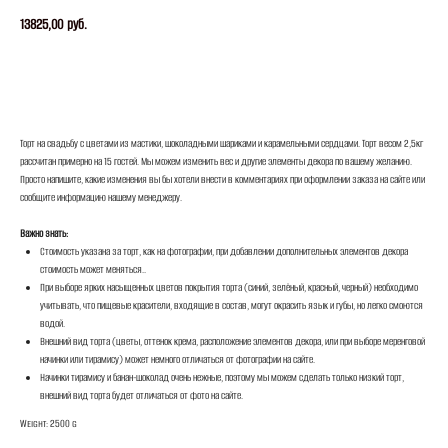
13825,00
руб.
ЗАКАЗАТЬ
Торт на свадьбу с цветами из мастики, шоколадными шариками и карамельными сердцами. Торт весом 2,5кг
рассчитан примерно на 15 гостей. Мы можем изменить вес и другие элементы декора по вашему желанию.
Просто напишите, какие изменения вы бы хотели внести в комментариях при оформлении заказа на сайте или
сообщите информацию нашему менеджеру.
Важно знать:
Стоимость указана за торт, как на фотографии, при добавлении дополнительных элементов декора
стоимость может меняться..
При выборе ярких насыщенных цветов покрытия торта (синий, зелёный, красный, черный) необходимо
учитывать, что пищевые красители, входящие в состав, могут окрасить язык и губы, но легко смоются
водой.
Внешний вид торта (цветы, оттенок крема, расположение элементов декора, или при выборе меренговой
начинки или тирамису) может немного отличаться от фотографии на сайте.
Начинки тирамису и банан-шоколад очень нежные, поэтому мы можем сделать только низкий торт,
внешний вид торта будет отличаться от фото на сайте.
Weight: 2500 g