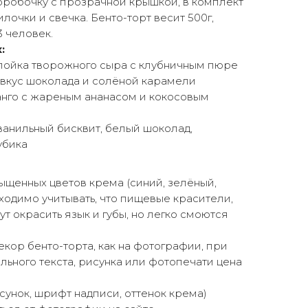
коробочку с прозрачной крышкой, в комплект
лочки и свечка. Бенто-торт весит 500г,
3 человек.
:
слойка творожного сыра с клубничным пюре
 вкус шоколада и солёной карамели
анго с жареным ананасом и кокосовым
ванильный бисквит, белый шоколад,
убика
щенных цветов крема (синий, зелёный,
ходимо учитывать, что пищевые красители,
ут окрасить язык и губы, но легко смоются
екор бенто-торта, как на фотографии, при
ьного текста, рисунка или фотопечати цена
сунок, шрифт надписи, оттенок крема)