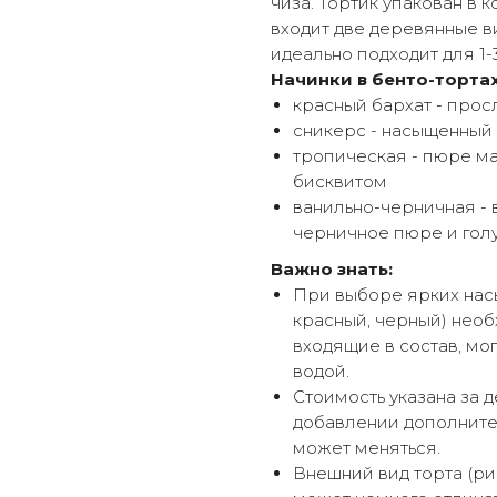
чиза. Тортик упакован в 
входит две деревянные ви
идеально подходит для 1-
Начинки в бенто-тортах
красный бархат - про
сникерс - насыщенный
тропическая - пюре м
бисквитом
ванильно-черничная - 
черничное пюре и гол
Важно знать:
При выборе ярких насы
красный, черный) необ
входящие в состав, мог
водой.
Стоимость указана за д
добавлении дополнител
может меняться.
Внешний вид торта (ри