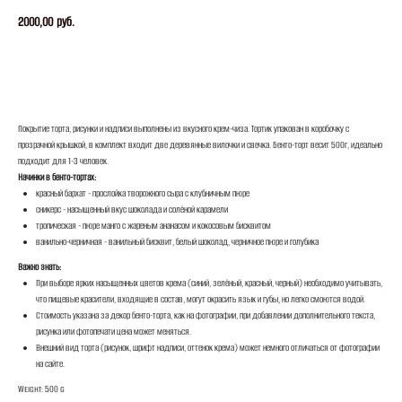
2000,00
руб.
ЗАКАЗАТЬ
Покрытие торта, рисунки и надписи выполнены из вкусного крем-чиза. Тортик упакован в коробочку с
прозрачной крышкой, в комплект входит две деревянные вилочки и свечка. Бенто-торт весит 500г, идеально
подходит для 1-3 человек.
Начинки в бенто-тортах:
красный бархат - прослойка творожного сыра с клубничным пюре
сникерс - насыщенный вкус шоколада и солёной карамели
тропическая - пюре манго с жареным ананасом и кокосовым бисквитом
ванильно-черничная - ванильный бисквит, белый шоколад, черничное пюре и голубика
Важно знать:
При выборе ярких насыщенных цветов крема (синий, зелёный, красный, черный) необходимо учитывать,
что пищевые красители, входящие в состав, могут окрасить язык и губы, но легко смоются водой.
Стоимость указана за декор бенто-торта, как на фотографии, при добавлении дополнительного текста,
рисунка или фотопечати цена может меняться.
Внешний вид торта (рисунок, шрифт надписи, оттенок крема) может немного отличаться от фотографии
на сайте.
Weight: 500 g