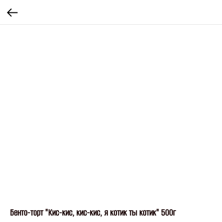
Бенто-торт "Кис-кис, кис-кис, я котик ты котик" 500г