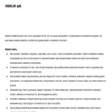
10900,00
руб.
ЗАКАЗАТЬ
Яркий и прикольный торт для девушки на 35 лет на день рождения с леденцами и свежими ягодами. На
картинке можно написать любое поздравление и заменить возраст.
Важно знать:
Мы можем заменить надпись, картинку, вес и цвет торта по вашему желанию. Просто напишите какие
изменения вы бы хотели внести в комментариях при оформлении заказа на сайте или сообщите
информацию нашему менеджеру.
Стоимость указана за торт, как на фотографии, при добавлении дополнительного текста, рисунка или
фотопечати цена может меняться.
При выборе ярких насыщенных цветов покрытия торта (синий, зелёный, красный, черный) необходимо
учитывать, что пищевые красители, входящие в состав, могут окрасить язык и губы, но легко смоются
водой.
Внешний вид торта (рисунок, шрифт надписи, оттенок покрытия, расположение элементов декора)
может немного отличаться от фотографии на сайте.
Начинки тирамису и банан-шоколад очень нежные, поэтому мы можем сделать только низкий торт,
внешний вид торта будет отличаться от фото на сайте.
При выборе меренговой начинки покрытие возможно только крем-чизом, внешний вид торта будет