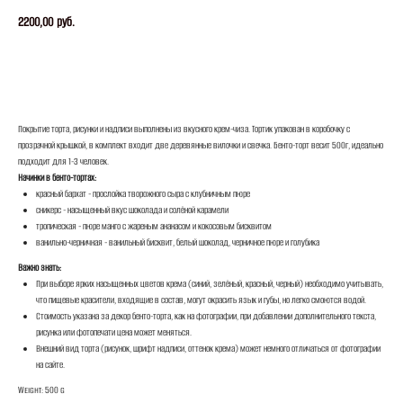
2200,00
руб.
ЗАКАЗАТЬ
Покрытие торта, рисунки и надписи выполнены из вкусного крем-чиза. Тортик упакован в коробочку с
прозрачной крышкой, в комплект входит две деревянные вилочки и свечка. Бенто-торт весит 500г, идеально
подходит для 1-3 человек.
Начинки в бенто-тортах:
красный бархат - прослойка творожного сыра с клубничным пюре
сникерс - насыщенный вкус шоколада и солёной карамели
тропическая - пюре манго с жареным ананасом и кокосовым бисквитом
ванильно-черничная - ванильный бисквит, белый шоколад, черничное пюре и голубика
Важно знать:
При выборе ярких насыщенных цветов крема (синий, зелёный, красный, черный) необходимо учитывать,
что пищевые красители, входящие в состав, могут окрасить язык и губы, но легко смоются водой.
Стоимость указана за декор бенто-торта, как на фотографии, при добавлении дополнительного текста,
рисунка или фотопечати цена может меняться.
Внешний вид торта (рисунок, шрифт надписи, оттенок крема) может немного отличаться от фотографии
на сайте.
Weight: 500 g