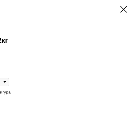
2кг
игура