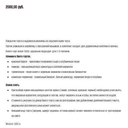
2000,00
руб.
ЗАКАЗАТЬ
Покрытие торта и надписи выполнены из вкусного крем-чиза.
Тортик упакован в коробочку с прозрачной крышкой, в комплект входит две деревянные вилочки и свечка.
Бенто-торт весит 500г, идеально подходит для 1-3 человек.
Начинки в бенто-тортах:
красный бархат - прослойка творожного сыра с клубничным пюре
сникерс - насыщенный вкус шоколада и солёной карамели
тропическая - пюре манго с жареным ананасом и кокосовым бисквитом
ванильно-черничная - ванильный бисквит, белый шоколад, черничное пюре и голубика
Важно знать:
При выборе ярких насыщенных цветов крема (синий, зелёный, красный, черный) необходимо учитывать,
что пищевые красители, входящие в состав, могут окрасить язык и губы, но легко смоются водой.
Стоимость указана за декор бенто-торта, как на фотографии, при добавлении дополнительного текста,
рисунка или фотопечати цена может меняться.
Внешний вид торта (рисунок, шрифт надписи, оттенок крема) может немного отличаться от фотографии
на сайте.
Weight: 500 g