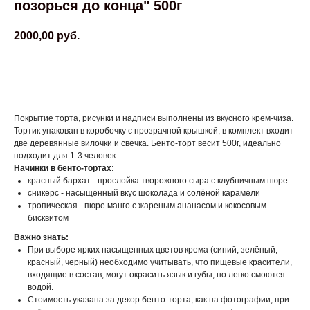
позорься до конца" 500г
2000,00
руб.
ЗАКАЗАТЬ
Покрытие торта, рисунки и надписи выполнены из вкусного крем-чиза.
Тортик упакован в коробочку с прозрачной крышкой, в комплект входит
две деревянные вилочки и свечка. Бенто-торт весит 500г, идеально
подходит для 1-3 человек.
Начинки в бенто-тортах:
красный бархат - прослойка творожного сыра с клубничным пюре
сникерс - насыщенный вкус шоколада и солёной карамели
тропическая - пюре манго с жареным ананасом и кокосовым
бисквитом
Важно знать:
При выборе ярких насыщенных цветов крема (синий, зелёный,
красный, черный) необходимо учитывать, что пищевые красители,
входящие в состав, могут окрасить язык и губы, но легко смоются
водой.
Стоимость указана за декор бенто-торта, как на фотографии, при