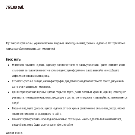
7175,00
руб.
ЗАКАЗАТЬ
Торт покрыт крем чизом, украшен свежими ягодами, шоколадными подтеками и надписью. На торте можно
написать любое пожелание для именинника!
Важно знать:
Мы можем заменить надпись, картинку, вес и цвет торта по вашему желанию. Просто напишите какие
изменения вы бы хотели внести в комментариях при оформлении заказа на сайте или сообщите
информацию нашему менеджеру.
Стоимость указана за торт, как на фотографии, при добавлении дополнительного текста, рисунка или
фотопечати цена может меняться.
При выборе ярких насыщенных цветов покрытия торта (синий, зелёный, красный, черный) необходимо
учитывать, что пищевые красители, входящие в состав, могут окрасить язык и губы, но легко смоются
водой.
Внешний вид торта (рисунок, шрифт надписи, оттенок крема, расположение элементов декора) может
немного отличаться от фотографии на сайте.
Начинки тирамису и банан-шоколад очень нежные, поэтому мы можем сделать только низкий торт,
внешний вид торта будет отличаться от фото на сайте.
Weight: 1500 g