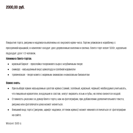
2000,00
руб.
ЗАКАЗАТЬ
Покрытие торта, рисунки и надписи выполнены из вкусного крем-чиза. Тортик упакован в коробочку с
прозрачной крышкой, в комплект входит две деревянные вилочки и свечка. Бенто-торт весит 500г, идеально
подходит для 1-3 человек.
Начинки в бенто-тортах:
красный бархат - прослойка творожного сыра с клубничным пюре
сникерс - насыщенный вкус шоколада и солёной карамели
тропическая - пюре манго с жареным ананасом и кокосовым бисквитом
Важно знать:
При выборе ярких насыщенных цветов крема (синий, зелёный, красный, черный) необходимо учитывать,
что пищевые красители, входящие в состав, могут окрасить язык и губы, но легко смоются водой.
Стоимость указана за декор бенто-торта, как на фотографии, при добавлении дополнительного текста,
рисунка или фотопечати цена может меняться.
Внешний вид торта (рисунок, шрифт надписи, оттенок крема) может немного отличаться от фотографии
на сайте.
Weight: 500 g