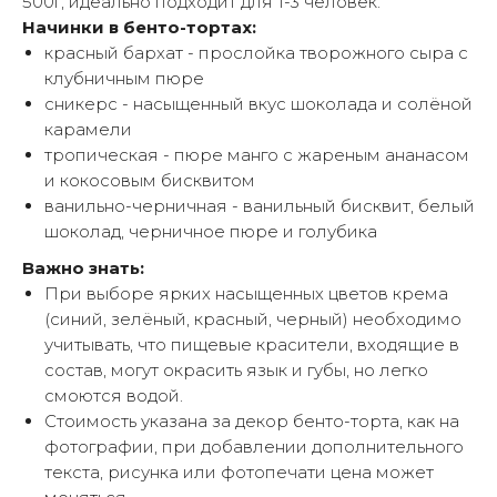
500г, идеально подходит для 1-3 человек.
Начинки в бенто-тортах:
красный бархат - прослойка творожного сыра с
клубничным пюре
сникерс - насыщенный вкус шоколада и солёной
карамели
тропическая - пюре манго с жареным ананасом
и кокосовым бисквитом
ванильно-черничная - ванильный бисквит, белый
шоколад, черничное пюре и голубика
Важно знать:
При выборе ярких насыщенных цветов крема
(синий, зелёный, красный, черный) необходимо
учитывать, что пищевые красители, входящие в
состав, могут окрасить язык и губы, но легко
смоются водой.
Стоимость указана за декор бенто-торта, как на
фотографии, при добавлении дополнительного
текста, рисунка или фотопечати цена может