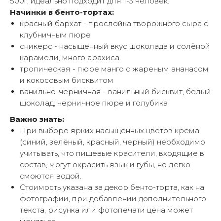
500г, идеально подходит для 1-3 человек.
Начинки в бенто-тортах:
красный бархат - прослойка творожного сыра с
клубничным пюре
сникерс - насыщенный вкус шоколада и солёной
карамели, много арахиса
тропическая - пюре манго с жареным ананасом
и кокосовым бисквитом
ванильно-черничная - ванильный бисквит, белый
шоколад, черничное пюре и голубика
Важно знать:
При выборе ярких насыщенных цветов крема
(синий, зелёный, красный, черный) необходимо
учитывать, что пищевые красители, входящие в
состав, могут окрасить язык и губы, но легко
смоются водой.
Стоимость указана за декор бенто-торта, как на
фотографии, при добавлении дополнительного
текста, рисунка или фотопечати цена может