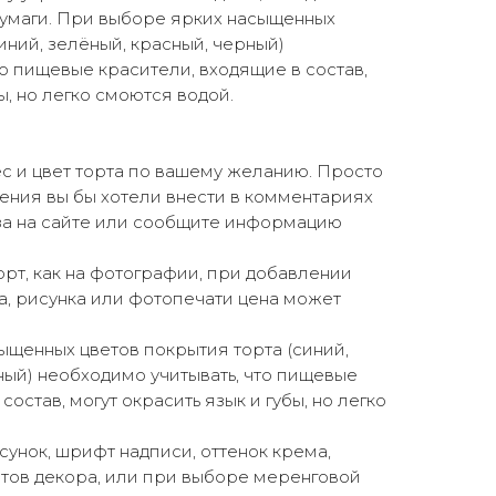
бумаги. При выборе ярких насыщенных
иний, зелёный, красный, черный)
то пищевые красители, входящие в состав,
ы, но легко смоются водой.
с и цвет торта по вашему желанию. Просто
ения вы бы хотели внести в комментариях
а на сайте или сообщите информацию
торт, как на фотографии, при добавлении
а, рисунка или фотопечати цена может
щенных цветов покрытия торта (синий,
ный) необходимо учитывать, что пищевые
состав, могут окрасить язык и губы, но легко
сунок, шрифт надписи, оттенок крема,
ов декора, или при выборе меренговой