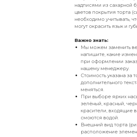
надписями из сахарной 
цветов покрытия торта (с
необходимо учитывать, ч
могут окрасить язык и губ
Важно знать:
Мы можем заменить ве
напишите, какие измен
при оформлении заказ
нашему менеджеру.
Стоимость указана за 
дополнительного текст
меняться.
При выборе ярких насы
зелёный, красный, чер
красители, входящие в 
смоются водой.
Внешний вид торта (ри
расположение элемент