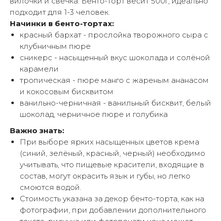
вилочки и свечка. Бенто-торт весит 500г, идеально
подходит для 1-3 человек.
Начинки в бенто-тортах:
красный бархат - прослойка творожного сыра с
клубничным пюре
сникерс - насыщенный вкус шоколада и солёной
карамели
тропическая - пюре манго с жареным ананасом
и кокосовым бисквитом
ванильно-черничная - ванильный бисквит, белый
шоколад, черничное пюре и голубика
Важно знать:
При выборе ярких насыщенных цветов крема
(синий, зелёный, красный, черный) необходимо
учитывать, что пищевые красители, входящие в
состав, могут окрасить язык и губы, но легко
смоются водой.
Стоимость указана за декор бенто-торта, как на
фотографии, при добавлении дополнительного