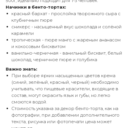
500г, идеально подходит для 1-3 человек.
Начинки в бенто-тортах:
красный бархат - прослойка творожного сыра с
клубничным пюре
сникерс - насыщенный вкус шоколада и солёной
карамели
тропическая - пюре манго с жареным ананасом
и кокосовым бисквитом
ванильно-черничная - ванильный бисквит, белый
шоколад, черничное пюре и голубика
Важно знать:
При выборе ярких насыщенных цветов крема
(синий, зелёный, красный, черный) необходимо
учитывать, что пищевые красители, входящие в
состав, могут окрасить язык и губы, но легко
смоются водой.
Стоимость указана за декор бенто-торта, как на
фотографии, при добавлении дополнительного
текста, рисунка или фотопечати цена может