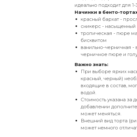
идеально подходит для 1-
Начинки в бенто-тортах
красный бархат - про
сникерс - насыщенный
тропическая - пюре м
бисквитом
ванильно-черничная - 
черничное пюре и гол
Важно знать:
При выборе ярких насы
красный, черный) необ
входящие в состав, мог
водой.
Стоимость указана за д
добавлении дополнител
может меняться.
Внешний вид торта (ри
может немного отличат