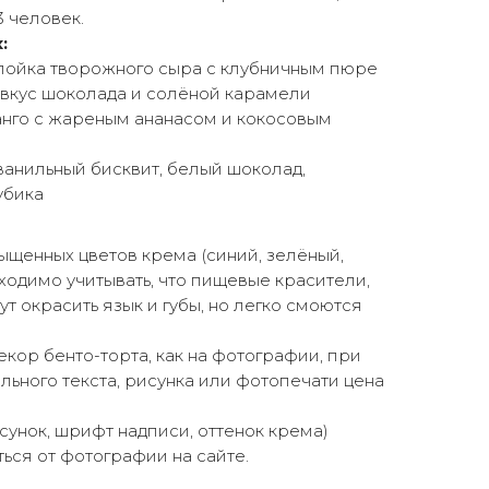
3 человек.
:
слойка творожного сыра с клубничным пюре
 вкус шоколада и солёной карамели
анго с жареным ананасом и кокосовым
ванильный бисквит, белый шоколад,
убика
щенных цветов крема (синий, зелёный,
ходимо учитывать, что пищевые красители,
ут окрасить язык и губы, но легко смоются
екор бенто-торта, как на фотографии, при
ьного текста, рисунка или фотопечати цена
сунок, шрифт надписи, оттенок крема)
ься от фотографии на сайте.