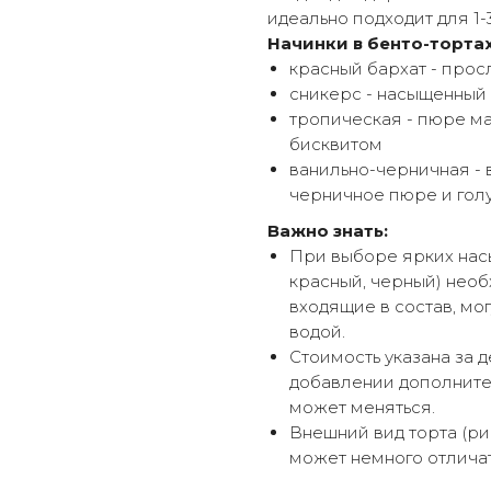
идеально подходит для 1-
Начинки в бенто-тортах
красный бархат - про
сникерс - насыщенный
тропическая - пюре м
бисквитом
ванильно-черничная - 
черничное пюре и гол
Важно знать:
При выборе ярких насы
красный, черный) необ
входящие в состав, мог
водой.
Стоимость указана за д
добавлении дополнител
может меняться.
Внешний вид торта (ри
может немного отличат