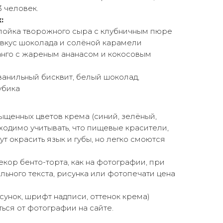
3 человек.
:
слойка творожного сыра с клубничным пюре
 вкус шоколада и солёной карамели
анго с жареным ананасом и кокосовым
ванильный бисквит, белый шоколад,
убика
щенных цветов крема (синий, зелёный,
ходимо учитывать, что пищевые красители,
ут окрасить язык и губы, но легко смоются
екор бенто-торта, как на фотографии, при
ьного текста, рисунка или фотопечати цена
сунок, шрифт надписи, оттенок крема)
ься от фотографии на сайте.