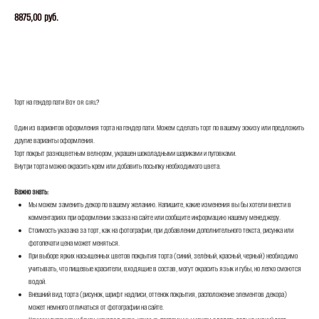
8875,00
руб.
ЗАКАЗАТЬ
Торт на гендер пати Boy or girl?
Один из вариантов оформления торта на гендер пати. Можем сделать торт по вашему эскизу или предложить
другие варианты оформления.
Торт покрыт разноцветным велюром, украшен шоколадными шариками и пуговками.
Внутри торта можно окрасить крем или добавить посыпку необходимого цвета.
Важно знать:
Мы можем заменить декор по вашему желанию. Напишите, какие изменения вы бы хотели внести в
комментариях при оформлении заказа на сайте или сообщите информацию нашему менеджеру.
Стоимость указана за торт, как на фотографии, при добавлении дополнительного текста, рисунка или
фотопечати цена может меняться.
При выборе ярких насыщенных цветов покрытия торта (синий, зелёный, красный, черный) необходимо
учитывать, что пищевые красители, входящие в состав, могут окрасить язык и губы, но легко смоются
водой.
Внешний вид торта (рисунок, шрифт надписи, оттенок покрытия, расположение элементов декора)
может немного отличаться от фотографии на сайте.