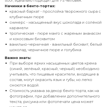
500г, идеально подходит для 1-3 человек.
Начинки в бенто-тортах:
красный бархат - прослойка творожного сыра с
клубничным пюре
сникерс - насыщенный вкус шоколада и солёной
карамели
тропическая - пюре манго с жареным ананасом
и кокосовым бисквитом
ванильно-черничная - ванильный бисквит, белый
шоколад, черничное пюре и голубика
Важно знать:
При выборе ярких насыщенных цветов крема
(синий, зелёный, красный, черный) необходимо
учитывать, что пищевые красители, входящие в
состав, могут окрасить язык и губы, но легко
смоются водой.
Стоимость указана за декор бенто-торта, как на
фотографии, при добавлении дополнительного
текста, рисунка или фотопечати цена может