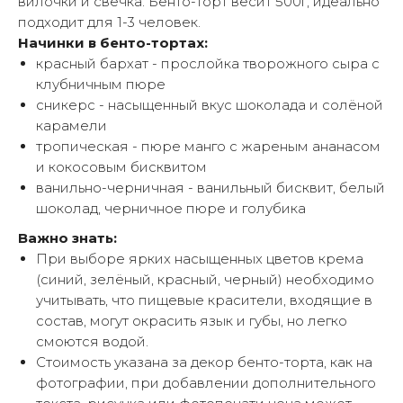
вилочки и свечка. Бенто-торт весит 500г, идеально
подходит для 1-3 человек.
Начинки в бенто-тортах:
красный бархат - прослойка творожного сыра с
клубничным пюре
сникерс - насыщенный вкус шоколада и солёной
карамели
тропическая - пюре манго с жареным ананасом
и кокосовым бисквитом
ванильно-черничная - ванильный бисквит, белый
шоколад, черничное пюре и голубика
Важно знать:
При выборе ярких насыщенных цветов крема
(синий, зелёный, красный, черный) необходимо
учитывать, что пищевые красители, входящие в
состав, могут окрасить язык и губы, но легко
смоются водой.
Стоимость указана за декор бенто-торта, как на
фотографии, при добавлении дополнительного