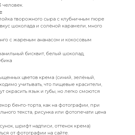
3 человек.
:
слойка творожного сыра с клубничным пюре
вкус шоколада и солёной карамели, много
анго с жареным ананасом и кокосовым
ванильный бисквит, белый шоколад,
убика
щенных цветов крема (синий, зелёный,
ходимо учитывать, что пищевые красители,
ут окрасить язык и губы, но легко смоются
екор бенто-торта, как на фотографии, при
ьного текста, рисунка или фотопечати цена
сунок, шрифт надписи, оттенок крема)
ься от фотографии на сайте.