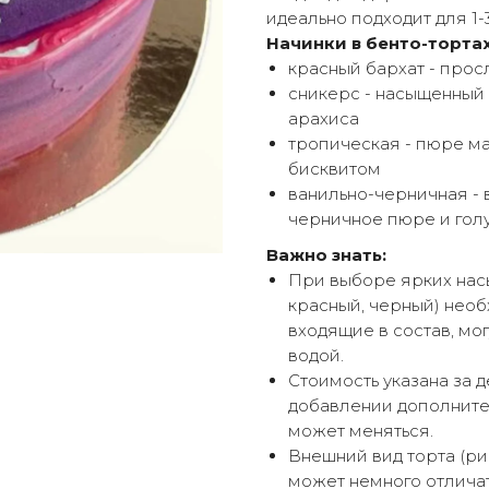
идеально подходит для 1-
Начинки в бенто-тортах
красный бархат - про
сникерс - насыщенный 
арахиса
тропическая - пюре м
бисквитом
ванильно-черничная - 
черничное пюре и гол
Важно знать:
При выборе ярких насы
красный, черный) необ
входящие в состав, мог
водой.
Стоимость указана за д
добавлении дополнител
может меняться.
Внешний вид торта (ри
может немного отличат