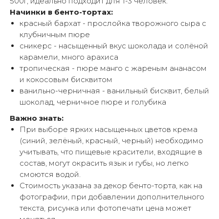
500г, идеально подходит для 1-3 человек.
Начинки в бенто-тортах:
красный бархат - прослойка творожного сыра с
клубничным пюре
сникерс - насыщенный вкус шоколада и солёной
карамели, много арахиса
тропическая - пюре манго с жареным ананасом
и кокосовым бисквитом
ванильно-черничная - ванильный бисквит, белый
шоколад, черничное пюре и голубика
Важно знать:
При выборе ярких насыщенных цветов крема
(синий, зелёный, красный, черный) необходимо
учитывать, что пищевые красители, входящие в
состав, могут окрасить язык и губы, но легко
смоются водой.
Стоимость указана за декор бенто-торта, как на
фотографии, при добавлении дополнительного
текста, рисунка или фотопечати цена может