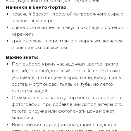
500г, идеально подходит для 1-3 человек.
Начинки в бенто-тортах:
красный бархат - прослойка творожного сыра с
клубничным пюре
сникерс - насыщенный вкус шоколада и солёной
карамели
тропическая - пюре манго с жареным ананасом
и кокосовым бисквитом
Важно знать:
При выборе ярких насыщенных цветов крема
(синий, зелёный, красный, черный) необходимо
учитывать, что пищевые красители, входящие в
состав, могут окрасить язык и губы, но легко
смоются водой.
Стоимость указана за декор бенто-торта, как на
фотографии, при добавлении дополнительного
текста, рисунка или фотопечати цена может
меняться.
Внешний вид торта (рисунок, шрифт надписи,