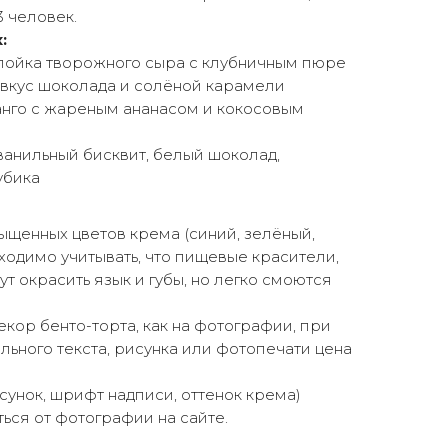
3 человек.
:
слойка творожного сыра с клубничным пюре
 вкус шоколада и солёной карамели
анго с жареным ананасом и кокосовым
ванильный бисквит, белый шоколад,
убика
щенных цветов крема (синий, зелёный,
ходимо учитывать, что пищевые красители,
ут окрасить язык и губы, но легко смоются
екор бенто-торта, как на фотографии, при
ьного текста, рисунка или фотопечати цена
сунок, шрифт надписи, оттенок крема)
ься от фотографии на сайте.