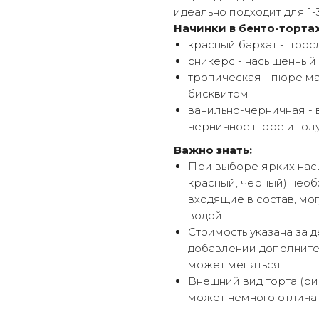
идеально подходит для 1-
Начинки в бенто-тортах
красный бархат - про
сникерс - насыщенный
тропическая - пюре м
бисквитом
ванильно-черничная - 
черничное пюре и гол
Важно знать:
При выборе ярких насы
красный, черный) необ
входящие в состав, мог
водой.
Стоимость указана за д
добавлении дополнител
может меняться.
Внешний вид торта (ри
может немного отличат