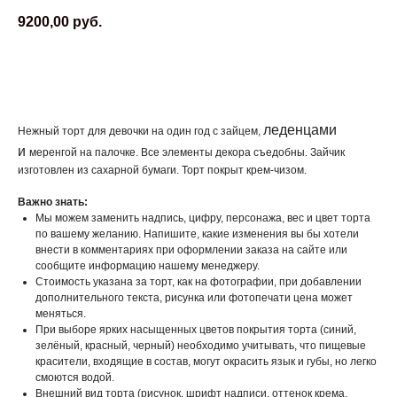
9200,00
руб.
ЗАКАЗАТЬ
леденцами
Нежный торт для девочки на один год с зайцем,
и
меренгой на палочке.
Все элементы декора съедобны. Зайчик
изготовлен из сахарной бумаги. Торт покрыт крем-чизом.
Важно знать:
Мы можем заменить надпись, цифру, персонажа, вес и цвет торта
по вашему желанию. Напишите, какие изменения вы бы хотели
внести в комментариях при оформлении заказа на сайте или
сообщите информацию нашему менеджеру.
Стоимость указана за торт, как на фотографии, при добавлении
дополнительного текста, рисунка или фотопечати цена может
меняться.
При выборе ярких насыщенных цветов покрытия торта (синий,
зелёный, красный, черный) необходимо учитывать, что пищевые
красители, входящие в состав, могут окрасить язык и губы, но легко
смоются водой.
Внешний вид торта (рисунок, шрифт надписи, оттенок крема,