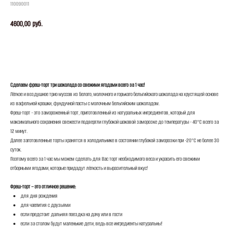
110090011
4600,00
руб.
ЗАКАЗАТЬ
Сделаем фреш-торт три шоколада со свежими ягодами всего за 1 час!
Лёгкое и воздушное трио муссов из белого, молочного и горького бельгийского шоколада на хрустящей основе
из вафельной крошки, фундучной пасты с молочным бельгийским шоколадом.
Фреш-торт - это замороженный торт, приготовленный из натуральных ингредиентов, который для
максимального сохранения свежести подвергли глубокой шоковой заморозке до температуры - 40°С всего за
12 минут.
Далее заготовленные торты хранятся в холодильнике в состоянии глубокой заморозки при -20°С не более 30
суток.
Поэтому всего за 1 час мы можем сделать для Вас торт необходимого веса и украсить его свежими
отборными ягодами, которые придадут лёгкость и выразительный вкус!
Фреш-торт – это отличное решение:
для дня рождения
для чаепития с друзьями
если предстоит дальняя поездка на дачу или в гости
если за столом будут маленькие дети, ведь все ингредиенты натуральны!