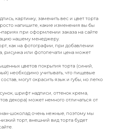
ись, картинку, заменить вес и цвет торта
росто напишите, какие изменения вы бы
нтариях при оформлении заказа на сайте
ацию нашему менеджеру.
торт, как на фотографии, при добавлении
а, рисунка или фотопечати цена может
щенных цветов покрытия торта (синий,
ный) необходимо учитывать, что пищевые
состав, могут окрасить язык и губы, но легко
сунок, шрифт надписи, оттенок крема,
ов декора) может немного отличаться от
анан-шоколад очень нежные, поэтому мы
низкий торт, внешний вид торта будет
сайте.